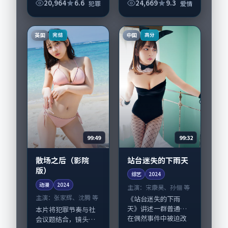
片，由黑泽清执导，
孙俪、雷佳音领衔的
20,964
6.6
24,669
9.3
犯罪
爱情
裴斗娜、赵丽颖，胡
表演层次丰富。影片
歌、朱一龙等演员亦
拍摄及后期主要在泰
参与重要戏份。故事
国完成制作协同，
英国
中国
完结
高分
围绕当代都市中的...
2024-07-10...
99:32
99:49
站台迷失的下雨天
散场之后（影院
版）
综艺
2024
动漫
2024
主演：
宋康昊、孙俪 等
主演：
张家辉、沈腾 等
《站台迷失的下雨
天》讲述一群普通人
本片将犯罪节奏与社
在偶然事件中被迫改
会议题结合，镜头语
写人生轨迹的故事，