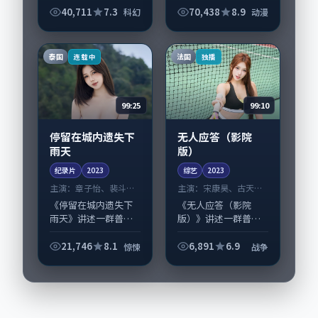
刁亦男执导，朱一
40,711
7.3
70,438
8.9
科幻
动漫
龙、胡歌，任素汐、
孔刘等演员亦参与重
要戏份。故事围绕当
泰国
法国
连载中
独播
代都市中的抉择与...
99:25
99:10
停留在城内遗失下
无人应答（影院
雨天
版）
纪录片
2023
综艺
2023
主演：
章子怡、裴斗娜
主演：
宋康昊、古天乐
等
等
《停留在城内遗失下
《无人应答（影院
雨天》讲述一群普通
版）》讲述一群普通
人在偶然事件中被迫
人在偶然事件中被迫
改写人生轨迹的故
改写人生轨迹的故
21,746
8.1
6,891
6.9
惊悚
战争
事，惊悚类型元素服
事，战争类型元素服
务于人物刻画而非噱
务于人物刻画而非噱
头。导演洪尚秀擅长
头。导演是枝裕和擅
留白叙事，章子怡、
长留白叙事，宋康
裴...
昊、古...