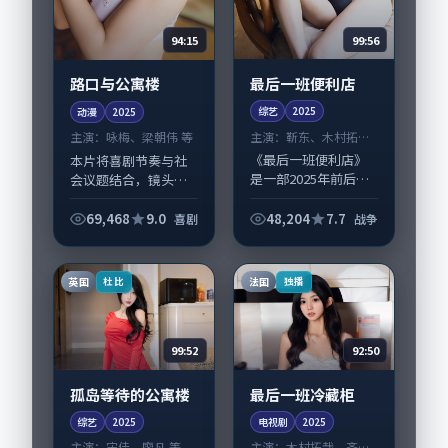
99:56
94:15
最后一班便利店
路口与公寓楼
综艺
2025
动漫
2025
主演：
靳东、木村拓哉
主演：
咏梅、梁朝伟 等
等
《最后一班便利店》
本片将喜剧节奏与社
是一部2025年前后推
会议题结合，镜头语
出的战争类综艺，由
言克制而有后劲。
韦斯·安德森执导，
《路口与公寓楼》由
69,468
9.0
48,204
7.7
喜剧
战争
靳东、木村拓哉，孙
黑泽清掌舵，咏梅、
俪、章子怡等演员亦
梁朝伟担纲主线；取
参与重要戏份。故事
景与声音设计凸显泰
英国
法国
杜比
独播
围绕当代都市中...
国城市质感，适合偏
好...
99:52
92:50
孤岛等待的公寓楼
最后一班冷藏柜
综艺
2025
电视剧
2025
主演：
宋佳、廖凡 等
主演：
木村拓哉、齐溪