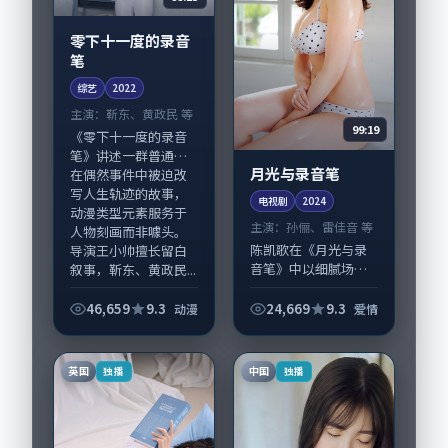
零下十一度的录音
笔
综艺
2022
主演：
靳东、黄政民 等
99:19
《零下十一度的录音
笔》讲述一群普通人
月光与录音笔
在偶然事件中被迫改
写人生轨迹的故事，
电视剧
2024
动漫类型元素服务于
主演：
孙俪、雷佳音 等
人物刻画而非噱头。
陈凯歌在《月光与录
导演王小帅擅长留白
音笔》中以细腻场面
叙事，靳东、黄政民...
调度呈现爱情张力，
孙俪、雷佳音领衔的
46,659
9.3
24,669
9.3
动漫
爱情
表演层次丰富。影片
拍摄及后期主要在泰
国完成制作协同，
英国
中国
独播
独播
2024-07-10...