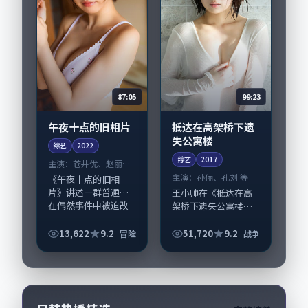
87:05
99:23
午夜十点的旧相片
抵达在高架桥下遗
失公寓楼
综艺
2022
综艺
2017
主演：
苍井优、赵丽颖
等
主演：
孙俪、孔刘 等
《午夜十点的旧相
片》讲述一群普通人
王小帅在《抵达在高
在偶然事件中被迫改
架桥下遗失公寓楼》
写人生轨迹的故事，
中以细腻场面调度呈
冒险类型元素服务于
现战争张力，孙俪、
13,622
9.2
51,720
9.2
冒险
战争
人物刻画而非噱头。
孔刘领衔的表演层次
导演王小帅擅长留白
丰富。影片拍摄及后
叙事，苍井优、赵丽
期主要在日本完成制
颖...
作协同，2017-...