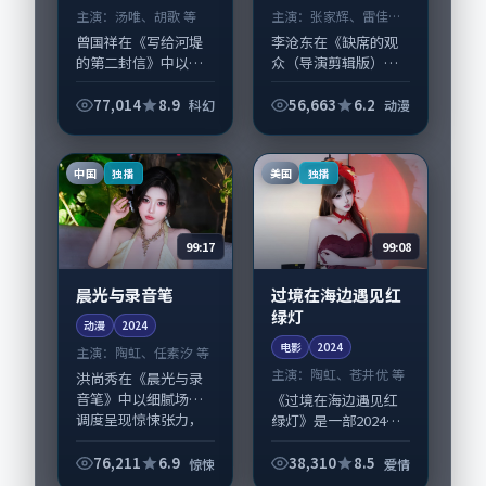
主演：
汤唯、胡歌 等
主演：
张家辉、雷佳音
等
曾国祥在《写给河堤
李沧东在《缺席的观
的第二封信》中以细
众（导演剪辑版）》
腻场面调度呈现科幻
中以细腻场面调度呈
张力，汤唯、胡歌领
现动漫张力，张家
77,014
8.9
56,663
6.2
科幻
动漫
衔的表演层次丰富。
辉、雷佳音领衔的表
影片拍摄及后期主要
演层次丰富。影片拍
在日本完成制作协
摄及后期主要在美国
中国
美国
独播
独播
同，2025-08-...
完成制作协同，202...
99:17
99:08
晨光与录音笔
过境在海边遇见红
绿灯
动漫
2024
电影
2024
主演：
陶虹、任素汐 等
主演：
陶虹、苍井优 等
洪尚秀在《晨光与录
音笔》中以细腻场面
《过境在海边遇见红
调度呈现惊悚张力，
绿灯》是一部2024年
陶虹、任素汐领衔的
前后推出的爱情类电
表演层次丰富。影片
影，由丹尼·博伊尔
76,211
6.9
38,310
8.5
惊悚
爱情
拍摄及后期主要在中
执导，陶虹、苍井