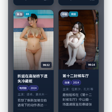
画而非噱头。导演郭
事，动漫类型元素服
帆擅长留白叙事，刘
务于人物刻画而非噱
涛、妻夫木聪的情感...
头。导演洪尚秀擅长
新加
中国
4K
完结
留白叙事，杨紫琼、
胡...
99:14
99:32
第十二封候车厅
折返在高架桥下遗
失冷藏柜
动漫
2024
电视剧
2024
主演：
任素汐、孔刘 等
主演：
谭卓、妻夫木聪
是枝裕和在《第十二
等
封候车厅》中以细腻
若想了解新加坡合拍
场面调度呈现悬疑张
语境下的动作表达，
力，任素汐、孔刘领
《折返在高架桥下遗