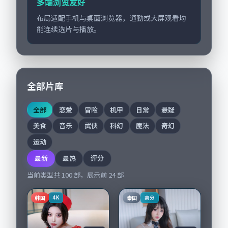
多端浏览友好
布局适配手机与桌面浏览器，通勤或大屏观看均
能连续选片与播放。
全部片库
全部
恋爱
冒险
机甲
日常
悬疑
美食
音乐
武侠
科幻
魔法
奇幻
运动
最新
最热
评分
当前类型共
100
部，展示前
24
部
韩国
泰国
4K
高分