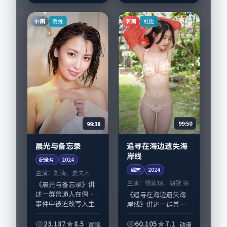
国香港完成制作协
优，孔刘、裴斗娜等
同，2024-12-...
演员亦参与重要戏
中国
韩国
院线
杜比
份。故事围绕当代都...
99:38
99:50
晨光与备忘录
追寻在海边遗失海
岸线
纪录片
2024
综艺
2024
主演：
刘涛、妻夫木聪
等
主演：
杨紫琼、胡歌 等
《晨光与备忘录》讲
述一群普通人在偶然
《追寻在海边遗失海
事件中被迫改写人生
岸线》讲述一群普通
轨迹的故事，冒险类
人在偶然事件中被迫
型元素服务于人物刻
改写人生轨迹的故
23,187
8.5
60,105
7.1
冒险
动漫