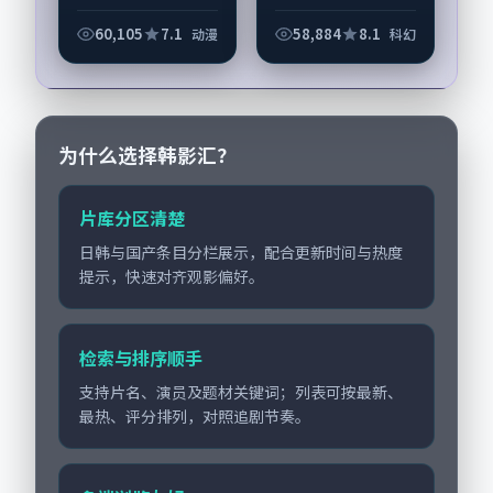
《最后一班传真机》
人在偶然事件中被迫
由韦斯·安德森掌
改写人生轨迹的故
60,105
7.1
58,884
8.1
动漫
科幻
舵，汤唯、黄政民担
事，动漫类型元素服
纲主线；取景与声音
务于人物刻画而非噱
设计凸显日本城市质
头。导演洪尚秀擅长
感，...
留白叙事，杨紫琼、
胡...
为什么选择韩影汇？
片库分区清楚
日韩与国产条目分栏展示，配合更新时间与热度
提示，快速对齐观影偏好。
检索与排序顺手
支持片名、演员及题材关键词；列表可按最新、
最热、评分排列，对照追剧节奏。