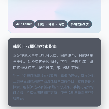
4K / 1080P
日剧 · 韩剧 · 综艺
多端流畅播放
韩影汇 · 观影与检索指南
本站按地区与类型拆分入口：国产港台、日韩剧集
与电影、动漫综艺分区清晰；可在「全部片库」里
切换题材标签并配合排序，缩小选片范围。
锁定「免费日韩影视在线观看」需求的观众，可在韩影
汇浏览日剧韩剧综艺动漫热播与口碑条目：支持关键词
检索、题材筛选及最新/最热/评分排序，手机与电脑均
可点播；片库说明随剧目更新，便于追剧与重温东亚影
视内容。