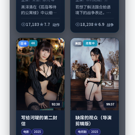
等
黑泽清在《孤岛等待
若想了解法国合拍语
的公寓楼》中以细腻
境下的战争表达，
场面调度呈现动作张
《最后一班冷藏柜》
力，宋佳、廖凡领衔
值得关注：剧情侧重
17,183
7.7
18,238
6.9
动作
战争
的表演层次丰富。影
人物动机与生活细节
片拍摄及后期主要在
的咬合，木村拓哉、
英国完成制作协同，
齐溪与配角群戏并
日本
美国
4K
连载中
2025-09-0...
重。影片2025年面
世...
92:38
99:37
写给河堤的第二封
缺席的观众（导演
信
剪辑版）
电影
2025
电视剧
2025