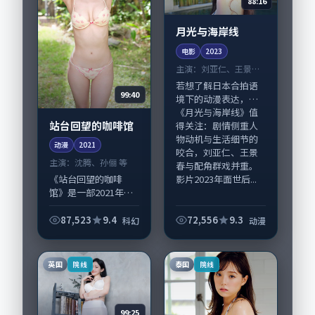
88:16
月光与海岸线
电影
2023
主演：
刘亚仁、王景春
等
若想了解日本合拍语
99:40
境下的动漫表达，
《月光与海岸线》值
站台回望的咖啡馆
得关注：剧情侧重人
物动机与生活细节的
动漫
2021
咬合，刘亚仁、王景
主演：
沈腾、孙俪 等
春与配角群戏并重。
影片2023年面世后...
《站台回望的咖啡
馆》是一部2021年前
后推出的科幻类动
漫，由林超贤执导，
87,523
9.4
72,556
9.3
科幻
动漫
沈腾、孙俪，长泽雅
美、宋康昊等演员亦
参与重要戏份。故事
英国
泰国
院线
院线
围绕当代都市中的抉...
99:25