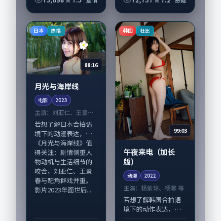
爱情类型元素服务于
佳，刘亚仁、孙俪等
人物刻画而非噱头。
演员亦参与重要戏
导演王小帅擅长留白
份。故事围绕当代都
日本
韩国
热播
杜比
叙事，长泽雅美、沈
市中的抉择与救赎展...
腾...
88:16
月光与海岸线
电影
2023
主演：
刘亚仁、王景春
等
若想了解日本合拍语
99:03
境下的动漫表达，
《月光与海岸线》值
午夜来电（加长
得关注：剧情侧重人
版）
物动机与生活细节的
咬合，刘亚仁、王景
动漫
2022
春与配角群戏并重。
主演：
杨紫琼、杨幂 等
影片2023年面世后...
若想了解韩国合拍语
境下的动作表达，
《午夜来电（加长