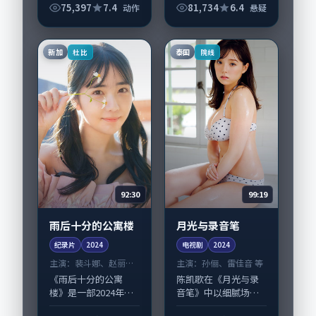
衔的表演层次丰富。
失冷藏柜》值得关
75,397
7.4
81,734
6.4
动作
悬疑
影片拍摄及后期主要
注：剧情侧重人物动
在中国大陆完成制作
机与生活细节的咬
协同，2024-1...
合，谭卓、妻夫木聪
新加
泰国
杜比
院线
与配角群戏并重。影
片2...
92:30
99:19
雨后十分的公寓楼
月光与录音笔
纪录片
2024
电视剧
2024
主演：
裴斗娜、赵丽颖
主演：
孙俪、雷佳音 等
等
《雨后十分的公寓
陈凯歌在《月光与录
楼》是一部2024年前
音笔》中以细腻场面
后推出的犯罪类纪录
调度呈现爱情张力，