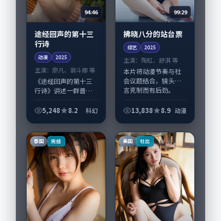
94:46
99:29
途经回声的第十三
拂晓八分的站台票
行诗
综艺
2025
动漫
2025
主演：
陶虹、舒淇 等
主演：
廖凡、裴斗娜 等
本片将动漫节奏与社
会议题结合，镜头语
《途经回声的第十三
言克制而有后劲。
行诗》讲述一群普通
《拂晓八分的站台
人在偶然事件中被迫
票》由洪尚秀掌舵，
改写人生轨迹的故
5,248
8.2
13,838
8.9
科幻
动漫
陶虹、舒淇担纲主
事，科幻类型元素服
线；取景与声音设计
务于人物刻画而非噱
凸显中国台湾城市质
头。导演滨口龙介擅
泰国
美国
完结
杜比
感，适...
长留白叙事，廖凡、
裴...