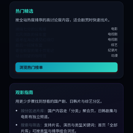
热门精选
按全站热度排序的高讨论度内容，适合剧荒时快速找片。
拂晓七分的公寓楼
电影
北风倒数的候车室
电视剧
追寻在海边遇见红绿灯
电视剧
最后一班候车室
综艺
寄往橱窗的第十页笔记
纪录片
站台回望的咖啡馆
动漫
浏览热门榜单
观影指南
用更少步骤找到想看的国产剧、日韩片与综艺分区。
按分区进片库：
国产内容走「分类」聚合页，日韩剧集与
电影有独立频道。
搜索与筛选：
支持片名、演员与类型关键词；首页「全部
片库」可按类型与排序组合浏览。