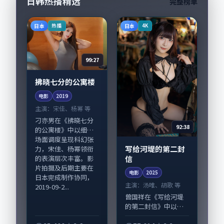
日韩热播精选
完整榜单
日本
日本
热播
4K
99:27
拂晓七分的公寓楼
电影
2019
主演：
宋佳、杨幂 等
刁亦男在《拂晓七分
92:38
的公寓楼》中以细腻
场面调度呈现科幻张
写给河堤的第二封
力，宋佳、杨幂领衔
信
的表演层次丰富。影
片拍摄及后期主要在
电影
2025
日本完成制作协同，
主演：
汤唯、胡歌 等
2019-09-2...
曾国祥在《写给河堤
的第二封信》中以细
腻场面调度呈现科幻