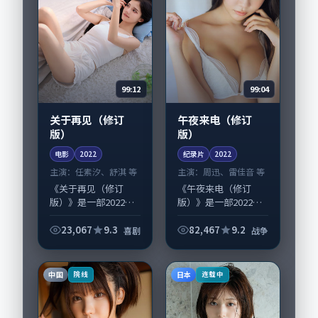
99:12
99:04
关于再见（修订
午夜来电（修订
版）
版）
电影
2022
纪录片
2022
主演：
任素汐、舒淇 等
主演：
周迅、雷佳音 等
《关于再见（修订
《午夜来电（修订
版）》是一部2022年
版）》是一部2022年
前后推出的喜剧类电
前后推出的战争类纪
影，由是枝裕和执
录片，由韦斯·安德
23,067
9.3
82,467
9.2
喜剧
战争
导，任素汐、舒淇，
森执导，周迅、雷佳
苍井优、杨紫琼等演
音，高圆圆、齐溪等
员亦参与重要戏份。
演员亦参与重要戏
中国
日本
院线
连载中
故事围绕当代都市中...
份。故事围绕当代都...