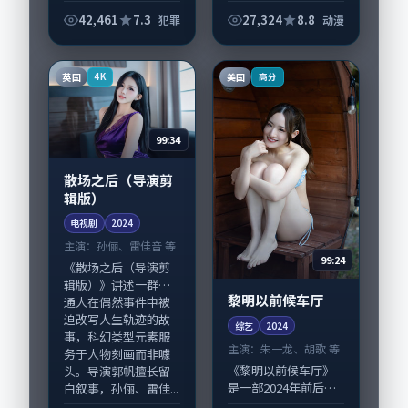
言克制而有后劲。
动漫类型元素服务于
《散场之后（影院
42,461
7.3
27,324
8.8
犯罪
动漫
人物刻画而非噱头。
版）》由林超贤掌
导演滨口龙介擅长留
舵，张家辉、沈腾担
白叙事，宋康昊、孙
纲主线；取景与声音
英国
美国
4K
高分
俪...
设计凸显英国城市质
感，适...
99:34
散场之后（导演剪
辑版）
电视剧
2024
主演：
孙俪、雷佳音 等
99:24
《散场之后（导演剪
辑版）》讲述一群普
黎明以前候车厅
通人在偶然事件中被
迫改写人生轨迹的故
综艺
2024
事，科幻类型元素服
主演：
朱一龙、胡歌 等
务于人物刻画而非噱
《黎明以前候车厅》
头。导演郭帆擅长留
是一部2024年前后推
白叙事，孙俪、雷佳...
出的动漫类综艺，由