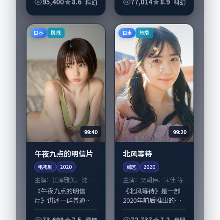
张力，汤唯、胡歌领
95,400
8.6
77,014
8.9
科幻
科幻
衔的表演层次丰富。
影片拍摄及后期主要
在日本完成制作协
日本
日本
院线
热播
同，2025-08-...
99:40
99:20
午夜九点的明信片
北风等待
电视剧
2020
综艺
2020
主演：
长泽雅美、沈腾
主演：
梁朝伟、宋佳 等
等
《午夜九点的明信
《北风等待》是一部
片》讲述一群普通人
2020年前后推出的悬
在偶然事件中被迫改
疑类综艺，由贾樟柯
写人生轨迹的故事，
执导，梁朝伟、宋
73,698
7.5
72,737
7.2
爱情
悬疑