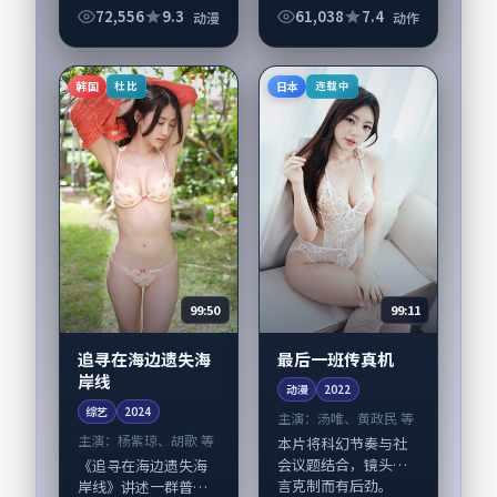
版）》值得关注：剧
72,556
9.3
61,038
7.4
动漫
动作
情侧重人物动机与生
活细节的咬合，杨紫
琼、杨幂与配角群戏
韩国
日本
杜比
连载中
并重。影片2022年
面...
99:50
99:11
追寻在海边遗失海
最后一班传真机
岸线
动漫
2022
综艺
2024
主演：
汤唯、黄政民 等
主演：
杨紫琼、胡歌 等
本片将科幻节奏与社
会议题结合，镜头语
《追寻在海边遗失海
言克制而有后劲。
岸线》讲述一群普通