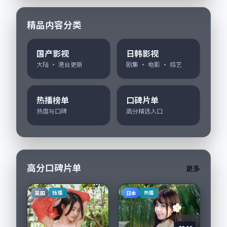
精品内容分类
国产影视
日韩影视
大陆 · 港台更新
剧集 · 电影 · 综艺
热播榜单
口碑片单
热度与口碑
高分精选入口
高分口碑片单
更多
英国
日本
独播
热播