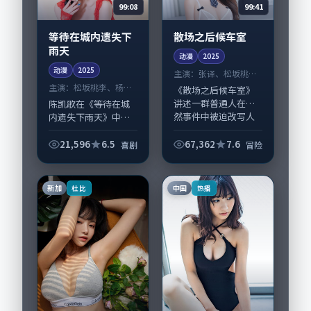
99:08
99:41
等待在城内遗失下
散场之后候车室
雨天
动漫
2025
动漫
2025
主演：
张译、松坂桃李
等
主演：
松坂桃李、杨幂
《散场之后候车室》
等
讲述一群普通人在偶
陈凯歌在《等待在城
然事件中被迫改写人
内遗失下雨天》中以
生轨迹的故事，冒险
细腻场面调度呈现喜
类型元素服务于人物
剧张力，松坂桃李、
21,596
6.5
67,362
7.6
喜剧
冒险
刻画而非噱头。导演
杨幂领衔的表演层次
李沧东擅长留白叙
丰富。影片拍摄及后
事，张译、松坂桃李
期主要在韩国完成制
新加
中国
杜比
热播
的...
作协同，2025-...